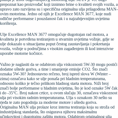
prepoznat kao proizvođač koji iznimno brine o kvaliteti svojih vozila, a
upravo zato razvijena su i specifična originalna ulja prilagođena MAN-
ovim motorima. Jedno od njih je Excellence MAN 3677, koje nudi
odlične performanse i pouzdanost čak i u najzahtjevnijim uvjetima
korištenja.
Ulje Excellence MAN 3677 omogućuje dugotrajan rad motora, a
kvaliteta je potvrđena testiranjem u stvarnim uvjetima vožnje, gdje se
ulje dokazalo u situacijama poput čestog zaustavljanja i pokretanja
vozila, vožnje u područjima s visokim zagađenjem ili kod intenzivne
uporabe motorne kočnice.
Važno je naglasiti da se odabirom ulja viskoznosti 5W-30 mogu postići
dodatne uštede goriva, a time i smanjenje emisije CO2. Što znači
oznaka 5W-30? Jednostavno rečeno, broj ispred slova W (Winter –
zima) označava kako se ulje ponaša pri hladnim temperaturama,
odnosno koliko je tečno prilikom hladnog starta motora. Niži broj
znači bolje performanse u hladnim uvjetima, što je kod oznake 5W čak
i do -35°C. Broj nakon crtice, u ovom slučaju 30, označava viskoznost
ulja pri visokim radnim temperaturama. Ulja s oznakom 30 nešto su
rjeđa te zato pogodnija za moderne motore i uštedu goriva.
Originalna MAN ulja prolaze kroz interna testiranja koja su stroža od
industrijskog standarda, što osigurava njihovu maksimalnu
učinkovitost i dugotrajnu zaštitu motora. Odabirom originalnog ulja