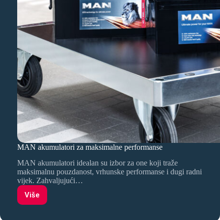
MAN akumulatori za maksimalne performanse
MAN akumulatori idealan su izbor za one koji traže
maksimalnu pouzdanost, vrhunske performanse i dugi radni
vijek. Zahvaljujući…
Više
MAN
akumulatori
za