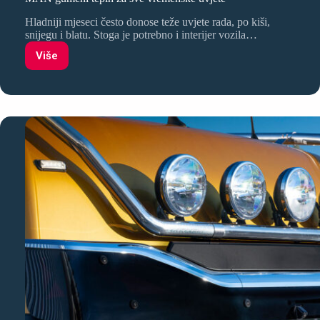
Hladniji mjeseci često donose teže uvjete rada, po kiši,
snijegu i blatu. Stoga je potrebno i interijer vozila…
Više
MAN
gumeni
tepih
za
sve
vremenske
uvjete