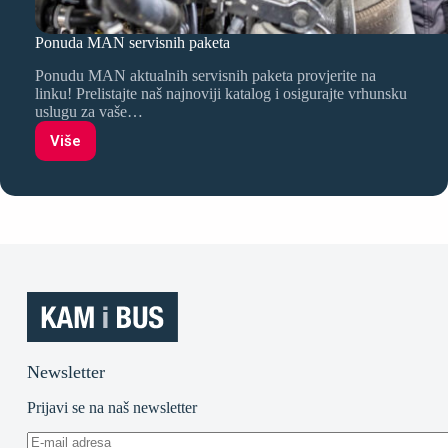
Ponuda MAN servisnih paketa
Ponudu MAN aktualnih servisnih paketa provjerite na
linku! Prelistajte naš najnoviji katalog i osigurajte vrhunsku
uslugu za vaše…
Više
Ponuda
MAN
servisnih
paketa
Newsletter
Prijavi se na naš newsletter