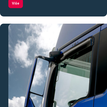
Više
Servisni
paket:
Zamjena
seta
kvačila