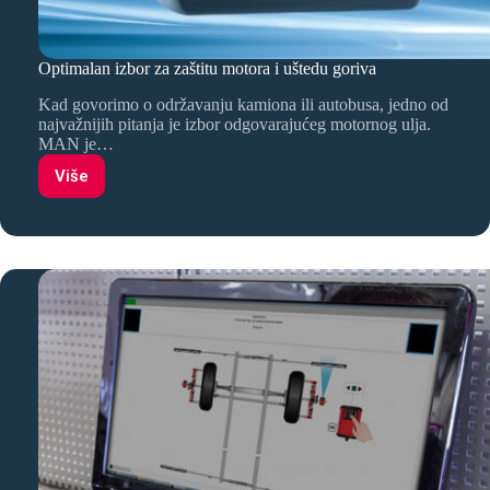
Optimalan izbor za zaštitu motora i uštedu goriva
Kad govorimo o održavanju kamiona ili autobusa, jedno od
najvažnijih pitanja je izbor odgovarajućeg motornog ulja.
MAN je…
Više
Optimalan
izbor
za
zaštitu
motora
i
uštedu
goriva