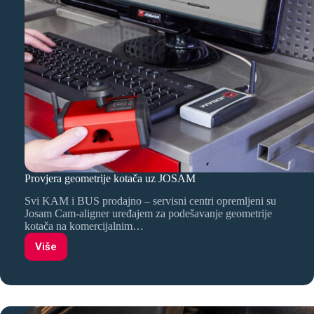
Provjera geometrije kotača uz JOSAM
Svi KAM i BUS prodajno – servisni centri opremljeni su
Josam Cam-aligner uređajem za podešavanje geometrije
kotača na komercijalnim…
Više
Provjera
geometrije
kotača
uz
JOSAM