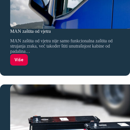
MAN zaštita od vjetra
MAN zaštita od vjetra nije samo funkcionalna zaštita od
strujanja zraka, već također štiti unutrašnjost kabine od
padalina…
Više
MAN
zaštita
od
vjetra