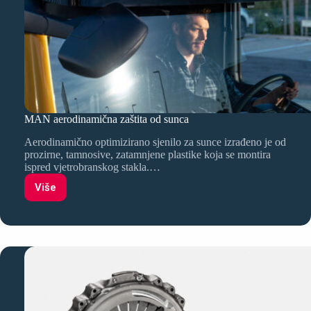
MAN aerodinamična zaštita od sunca
Aerodinamično optimizirano sjenilo za sunce izrađeno je od
prozirne, tamnosive, zatamnjene plastike koja se montira
ispred vjetrobranskog stakla.…
Više
MAN
aerodinamična
zaštita
od
sunca