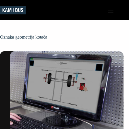
Preskoči
na
sadržaj
Oznaka
geometrija kotača