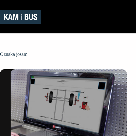
Preskoči
na
sadržaj
Oznaka
josam