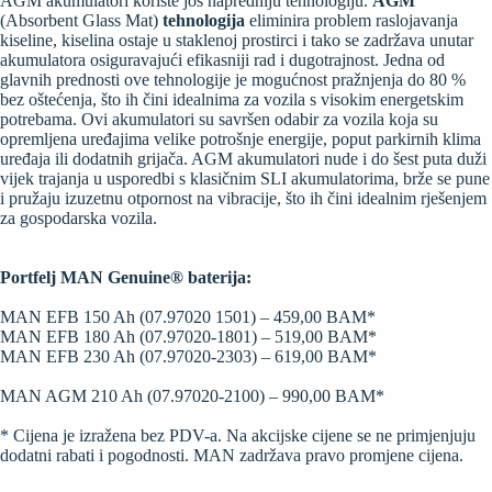
AGM akumulatori koriste još napredniju tehnologiju.
AGM
(Absorbent Glass Mat)
tehnologija
eliminira problem raslojavanja
kiseline, kiselina ostaje u staklenoj prostirci i tako se zadržava unutar
akumulatora osiguravajući efikasniji rad i dugotrajnost. Jedna od
glavnih prednosti ove tehnologije je mogućnost pražnjenja do 80 %
bez oštećenja, što ih čini idealnima za vozila s visokim energetskim
potrebama. Ovi akumulatori su savršen odabir za vozila koja su
opremljena uređajima velike potrošnje energije, poput parkirnih klima
uređaja ili dodatnih grijača. AGM akumulatori nude i do šest puta duži
vijek trajanja u usporedbi s klasičnim SLI akumulatorima, brže se pune
i pružaju izuzetnu otpornost na vibracije, što ih čini idealnim rješenjem
za gospodarska vozila.
Portfelj MAN Genuine® baterija:
MAN EFB 150 Ah (07.97020 1501) – 459,00 BAM*
MAN EFB 180 Ah (07.97020-1801) – 519,00 BAM*
MAN EFB 230 Ah (07.97020-2303) – 619,00 BAM*
MAN AGM 210 Ah (07.97020-2100) – 990,00 BAM*
* Cijena je izražena bez PDV-a. Na akcijske cijene se ne primjenjuju
dodatni rabati i pogodnosti. MAN zadržava pravo promjene cijena.