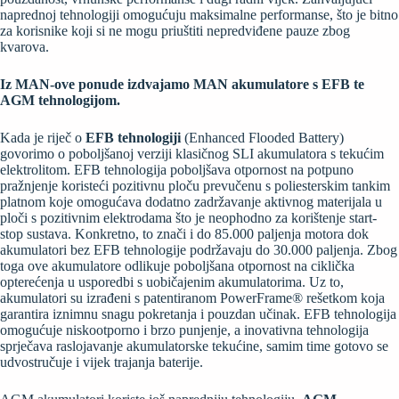
naprednoj tehnologiji omogućuju maksimalne performanse, što je bitno
za korisnike koji si ne mogu priuštiti nepredviđene pauze zbog
kvarova.
Iz MAN-ove ponude izdvajamo MAN akumulatore s EFB te
AGM tehnologijom.
Kada je riječ o
EFB tehnologiji
(Enhanced Flooded Battery)
govorimo o poboljšanoj verziji klasičnog SLI akumulatora s tekućim
elektrolitom. EFB tehnologija poboljšava otpornost na potpuno
pražnjenje koristeći pozitivnu ploču prevučenu s poliesterskim tankim
platnom koje omogućava dodatno zadržavanje aktivnog materijala u
ploči s pozitivnim elektrodama što je neophodno za korištenje start-
stop sustava. Konkretno, to znači i do 85.000 paljenja motora dok
akumulatori bez EFB tehnologije podržavaju do 30.000 paljenja. Zbog
toga ove akumulatore odlikuje poboljšana otpornost na ciklička
opterećenja u usporedbi s uobičajenim akumulatorima. Uz to,
akumulatori su izrađeni s patentiranom PowerFrame® rešetkom koja
garantira iznimnu snagu pokretanja i pouzdan učinak. EFB tehnologija
omogućuje niskootporno i brzo punjenje, a inovativna tehnologija
sprječava raslojavanje akumulatorske tekućine, samim time gotovo se
udvostručuje i vijek trajanja baterije.