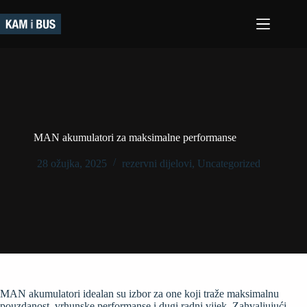
Preskoči
na
sadržaj
MAN akumulatori za maksimalne performanse
28 ožujka, 2025
rezervni dijelovi
,
Uncategorized
MAN akumulatori idealan su izbor za one koji traže maksimalnu
pouzdanost, vrhunske performanse i dugi radni vijek. Zahvaljujući