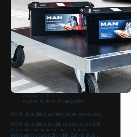
28 ožujka, 2025
rezervni dijelovi
,
Uncategorized
MAN akumulatori za maksimalne performanse
MAN akumulatori idealan su izbor za one koji
traže maksimalnu pouzdanost, vrhunske
performanse i dugi radni vijek. Zahvaljujući…