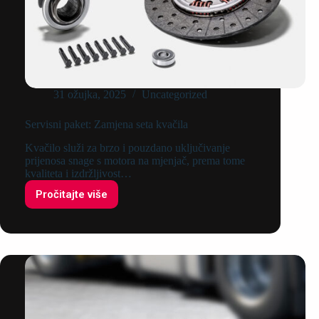
31 ožujka, 2025
Uncategorized
Servisni paket: Zamjena seta kvačila
Kvačilo služi za brzo i pouzdano uključivanje
prijenosa snage s motora na mjenjač, prema tome
kvaliteta i izdržljivost…
Pročitajte više
Servisni
paket:
Zamjena
seta
kvačila